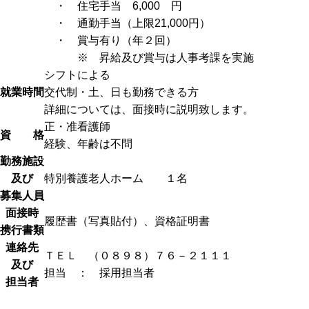
・ 住宅手当 6,000 円
・ 通勤手当（上限21,000円）
・ 賞与有り（年２回）
※ 昇給及び賞与は人事考課を実施
シフトによる
就業時間
交代制・土、日も勤務できる方
詳細については、面接時に説明致します。
正・准看護師
資 格
経験、年齢は不問
勤務施設
及び
特別養護老人ホーム １名
募集人員
面接時
履歴書（写真貼付）、資格証明書
携行書類
連絡先
ＴＥＬ （０８９８）７６－２１１１
及び
担当 ： 採用担当者
担当者